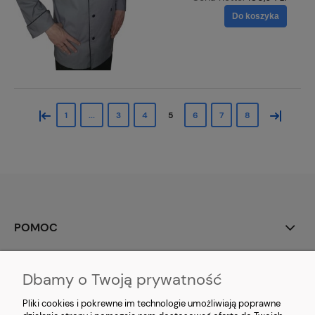
Do koszyka
«
»
1
...
3
4
5
6
7
8
POMOC
DOSTAWA
Dbamy o Twoją prywatność
O FIRMIE
Pliki cookies i pokrewne im technologie umożliwiają poprawne