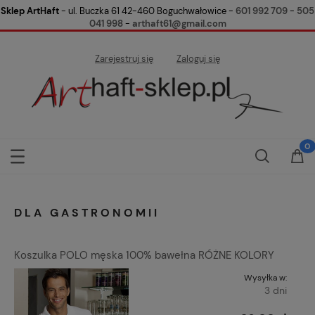
Sklep ArtHaft
- ul. Buczka 61 42-460 Boguchwałowice -
601 992 709
-
505
041 998
-
arthaft61@gmail.com
Zarejestruj się
Zaloguj się
DLA GASTRONOMII
Koszulka POLO męska 100% bawełna RÓŻNE KOLORY
Wysyłka w:
3 dni