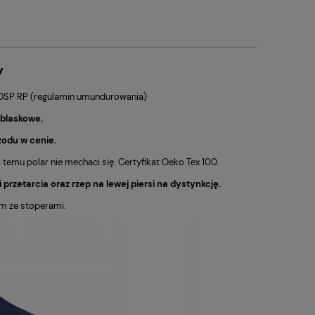
y
 OSP RP (regulamin umundurowania)
dblaskowe.
zodu w cenie.
temu polar nie mechaci się. Certyfikat Oeko Tex 100.
przetarcia oraz rzep na lewej piersi na dystynkcję.
em ze stoperami.