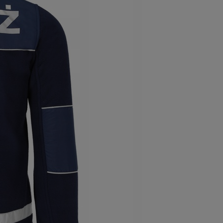
Polar granatowy strażacki STRAŻ
OSP ODBLASKI
a
Do koszyka
204,00 zł