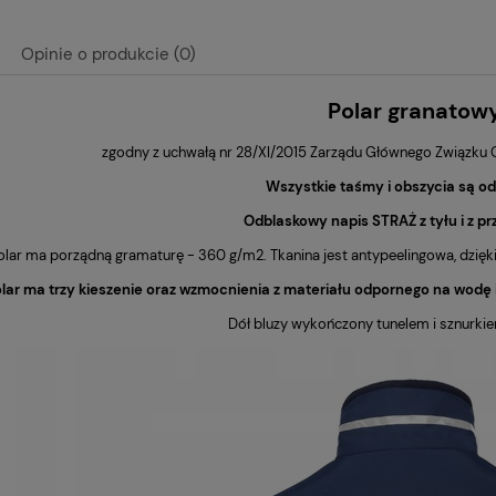
Opinie o produkcie (0)
Polar granatow
zgodny z uchwałą nr 28/XI/2015 Zarządu Głównego Związku
Wszystkie taśmy i obszycia są o
Odblaskowy napis STRAŻ z tyłu i z pr
olar ma porządną gramaturę - 360 g/m2. Tkanina jest antypeelingowa, dzięki 
lar ma trzy kieszenie oraz wzmocnienia z materiału odpornego na wodę i 
Dół bluzy wykończony tunelem i sznurki