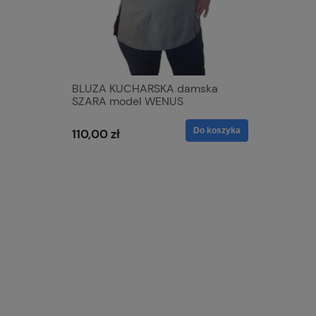
+ CZAPKA
BLUZA KUCHARSKA damska
nowość 
SZARA model WENUS
Executiv
y
TENCEL
Do koszyka
Do koszyka
110,00 zł
129,00 z