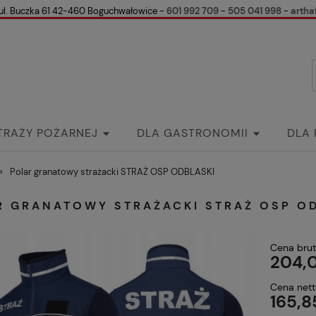
ul. Buczka 61 42-460 Boguchwałowice -
601 992 709
-
505 041 998
-
artha
TRAŻY POŻARNEJ
DLA GASTRONOMII
DLA
k
Kontakt
Wspólnie przeciw Białaczce
Gale
»
Polar granatowy strażacki STRAŻ OSP ODBLASKI
R GRANATOWY STRAŻACKI STRAŻ OSP O
Cena brut
204,0
Cena nett
165,8