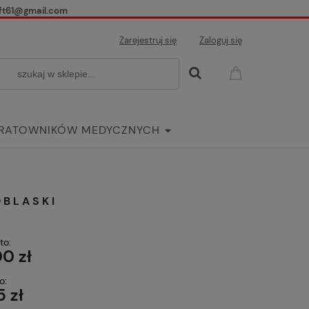
ft61@gmail.com
Zarejestruj się
Zaloguj się
 RATOWNIKÓW MEDYCZNYCH
ria
DBLASKI
to:
0 zł
o:
5 zł