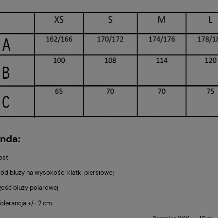
nda:
ost
d bluzy na wysokości klatki piersiowej
gość bluzy polarowej
olerancja +/- 2 cm