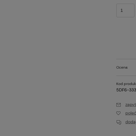
Ocena:
Kod produk
5DF6-33
zapyt
pole
dodaj