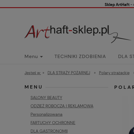
Sklep ArtHaft
- 
Menu
TECHNIKI ZDOBIENIA
DLA S
Koszty wysyłki
Dane firmy
Faceboo
Jesteś w:
»
DLA STRAŻY POŻARNEJ
»
Polary strażackie
MENU
POLA
SALONY BEAUTY
ODZIEŻ ROBOCZA I REKLAMOWA
Personalizowana
FARTUCHY OCHRONNE
DLA GASTRONOMII