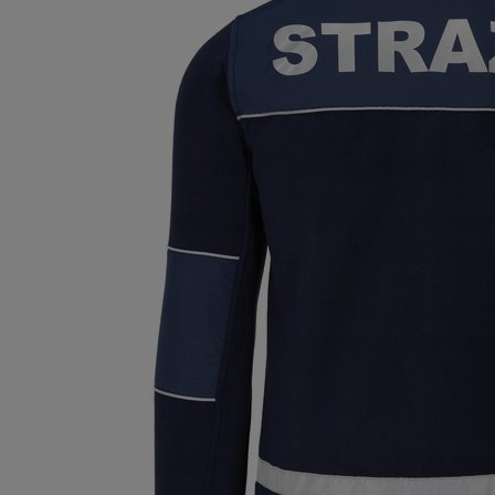
HIT BLUZA KUCHARSKA
TENCEL Bluza kucharska
e Chef Producent
NOWOCZESNA KLASYCZNY
KRÓJ - IKAR
Do koszyka
Do koszyk
ł
170,00 zł