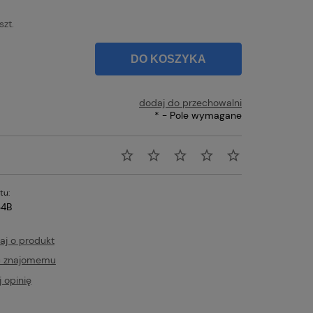
szt.
DO KOSZYKA
dodaj do przechowalni
*
- Pole wymagane
tu:
34B
aj o produkt
ć znajomemu
 opinię