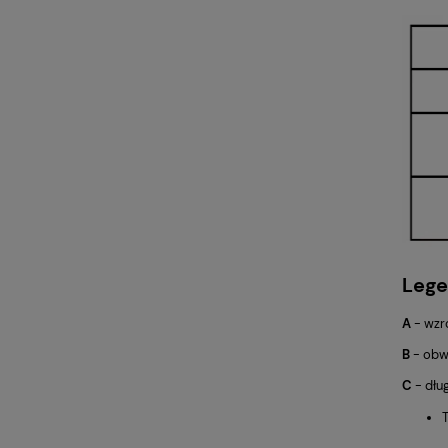
Lege
A
- wzr
B
- obwó
C
- dłu
T