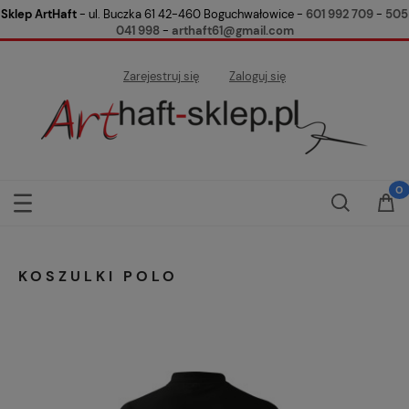
Sklep ArtHaft
- ul. Buczka 61 42-460 Boguchwałowice -
601 992 709
-
505
041 998
-
arthaft61@gmail.com
Zarejestruj się
Zaloguj się
KOSZULKI POLO