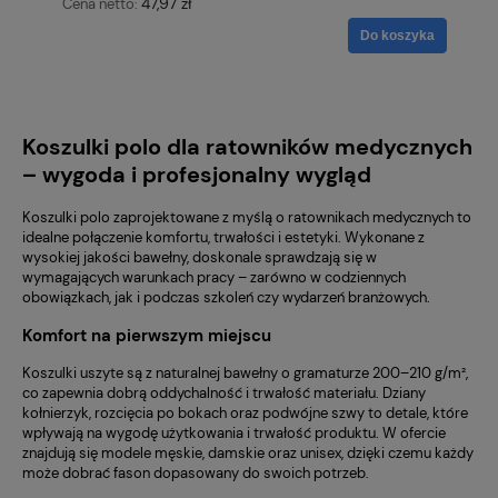
47,97 zł
Cena netto:
Do koszyka
Koszulki polo dla ratowników medycznych
– wygoda i profesjonalny wygląd
Koszulki polo zaprojektowane z myślą o ratownikach medycznych to
idealne połączenie komfortu, trwałości i estetyki. Wykonane z
wysokiej jakości bawełny, doskonale sprawdzają się w
wymagających warunkach pracy – zarówno w codziennych
obowiązkach, jak i podczas szkoleń czy wydarzeń branżowych.
Komfort na pierwszym miejscu
Koszulki uszyte są z naturalnej bawełny o gramaturze 200–210 g/m²,
co zapewnia dobrą oddychalność i trwałość materiału. Dziany
kołnierzyk, rozcięcia po bokach oraz podwójne szwy to detale, które
wpływają na wygodę użytkowania i trwałość produktu. W ofercie
znajdują się modele męskie, damskie oraz unisex, dzięki czemu każdy
może dobrać fason dopasowany do swoich potrzeb.