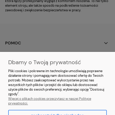
która łączy profesjonalny wygląd z komfortem noszenia. To nie tylko
element stroju, ale także sposób na podkreślenie tożsamości
zawodowej i zwiększenie bezpieczeństwa w pracy.
POMOC
DOSTAWA
Dbamy o Twoją prywatność
O FIRMIE
Pliki cookies i pokrewne im technologie umożliwiają poprawne
działanie strony i pomagają nam dostosować ofertę do Twoich
potrzeb. Możesz zaakceptować wykorzystanie przez nas
MOJE KONTO
wszystkich tych plików i przejść do sklepu lub dostosować
użycie plików do swoich preferencji, wybierając opcję "Dostosuj
NAWIGACJA
zgody".
Więcej o plikach cookies przeczytasz w naszej Polityce
prywatności.