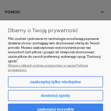
POMOC
DOSTAWA
Dbamy o Twoją prywatność
O FIRMIE
Pliki cookies i pokrewne im technologie umożliwiają poprawne
działanie strony i pomagają nam dostosować ofertę do Twoich
potrzeb. Możesz zaakceptować wykorzystanie przez nas
MOJE KONTO
wszystkich tych plików i przejść do sklepu lub dostosować
użycie plików do swoich preferencji, wybierając opcję "Dostosuj
NAWIGACJA
zgody".
Więcej o plikach cookies przeczytasz w naszej Polityce
prywatności.
zaakceptuj tylko niezbędne
pokaż pełną wersję strony
dostosuj zgody
Sklep internetowy Shoper.pl
zaakceptuj wszystkie