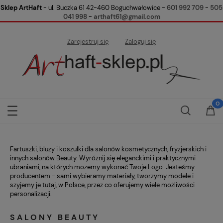
Sklep ArtHaft
- ul. Buczka 61 42-460 Boguchwałowice -
601 992 709
-
505
041 998
-
arthaft61@gmail.com
Zarejestruj się
Zaloguj się
Fartuszki, bluzy i koszulki dla salonów kosmetycznych, fryzjerskich i
innych salonów Beauty. Wyróżnij się eleganckimi i praktycznymi
ubraniami, na których możemy wykonać Twoje Logo. Jesteśmy
producentem - sami wybieramy materiały, tworzymy modele i
szyjemy je tutaj, w Polsce, przez co oferujemy wiele możliwości
personalizacji.
SALONY BEAUTY