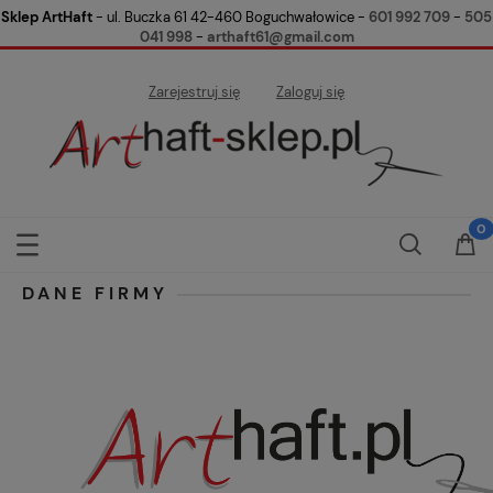
Sklep ArtHaft
- ul. Buczka 61 42-460 Boguchwałowice -
601 992 709
-
505
041 998
-
arthaft61@gmail.com
Zarejestruj się
Zaloguj się
DANE FIRMY