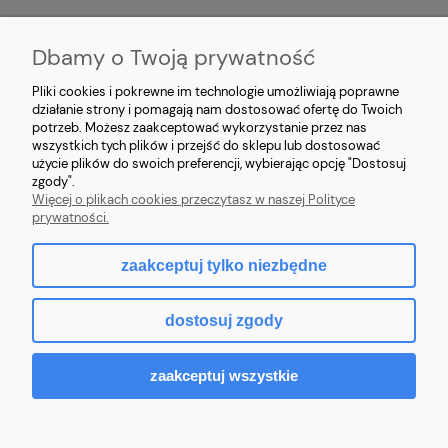
DOSTAWA
Dbamy o Twoją prywatność
O FIRMIE
Pliki cookies i pokrewne im technologie umożliwiają poprawne
działanie strony i pomagają nam dostosować ofertę do Twoich
potrzeb. Możesz zaakceptować wykorzystanie przez nas
MOJE KONTO
wszystkich tych plików i przejść do sklepu lub dostosować
użycie plików do swoich preferencji, wybierając opcję "Dostosuj
NAWIGACJA
zgody".
Więcej o plikach cookies przeczytasz w naszej Polityce
prywatności.
zaakceptuj tylko niezbędne
pokaż pełną wersję strony
dostosuj zgody
Sklep internetowy Shoper.pl
zaakceptuj wszystkie