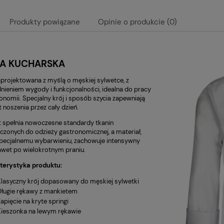
HIT BLUZA KUCHARSKA
TENCEL Bluza kucharska
Produkty powiązane
Opinie o produkcie (0)
e Chef Producent
NOWOCZESNA KLASYCZNY
KRÓJ - IKAR
Do koszyka
Do koszyk
ł
170,00 zł
ZA KUCHARSKA
aprojektowana z myślą o męskiej sylwetce, z
nieniem wygody i funkcjonalności, idealna do pracy
onomii. Specjalny krój i sposób szycia zapewniają
 noszenia przez cały dzień.
 spełnia nowoczesne standardy tkanin
czonych do odzieży gastronomicznej, a materiał,
specjalnemu wybarwieniu, zachowuje intensywny
awet po wielokrotnym praniu.
terystyka produktu:
Klasyczny krój dopasowany do męskiej sylwetki
Długie rękawy z mankietem
apięcie na kryte springi
Kieszonka na lewym rękawie