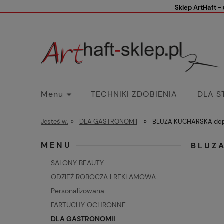
Sklep ArtHaft
- 
Menu
TECHNIKI ZDOBIENIA
DLA S
Koszty wysyłki
Dane firmy
Faceboo
Jesteś w:
»
DLA GASTRONOMII
»
BLUZA KUCHARSKA dopa
MENU
BLUZ
SALONY BEAUTY
ODZIEŻ ROBOCZA I REKLAMOWA
Personalizowana
FARTUCHY OCHRONNE
DLA GASTRONOMII