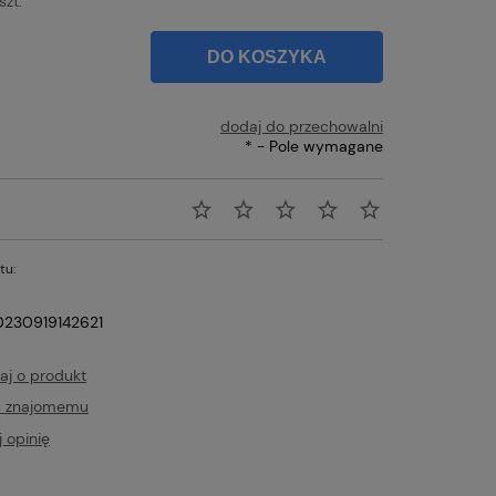
szt.
DO KOSZYKA
dodaj do przechowalni
*
- Pole wymagane
tu:
230919142621
aj o produkt
ć znajomemu
 opinię