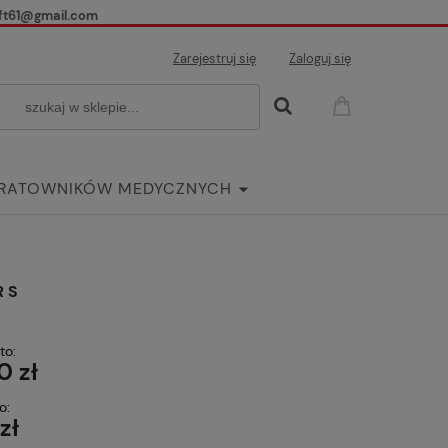
ft61@gmail.com
Zarejestruj się
Zaloguj się
 RATOWNIKÓW MEDYCZNYCH
ria
RS
to:
0 zł
o:
 zł