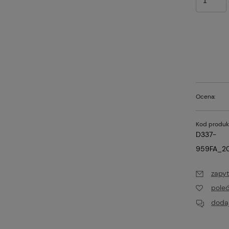
Ocena:
Kod produk
D337-
959FA_20
zapyt
pole
dodaj