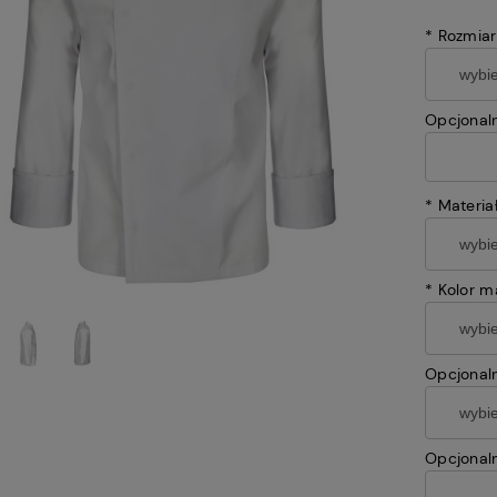
*
Rozmiar
Opcjonaln
*
Materiał
*
Kolor ma
Opcjonaln
Opcjonaln