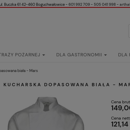
ul. Buczka 61 42-460 Boguchwałowice -
601 992 709
-
505 041 998
-
artha
TRAŻY POŻARNEJ
DLA GASTRONOMII
DLA
k
Kontakt
Wspólnie przeciw Białaczce
Gale
sowana biała - Mars
A KUCHARSKA DOPASOWANA BIAŁA - MA
Cena brut
149,0
Cena nett
121,14