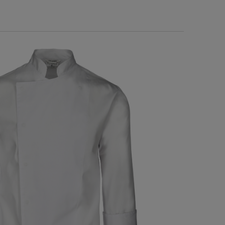
Polar granatowy strażacki STRAŻ
OSP ODBLASKI
a
Do koszyka
204,00 zł