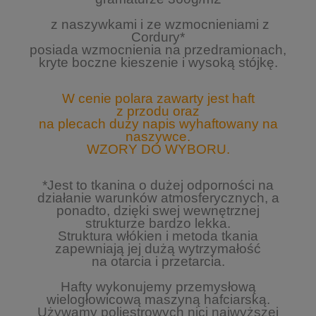
z naszywkami i ze wzmocnieniami z
Cordury*
posiada wzmocnienia na przedramionach,
kryte boczne kieszenie i wysoką stójkę.
W cenie polara zawarty jest haft
z przodu
oraz
na plecach duży napis wyhaftowany na
naszywce.
WZORY DO WYBORU.
*Jest to tkanina o dużej odporności na
działanie warunków atmosferycznych, a
ponadto, dzięki swej wewnętrznej
strukturze bardzo lekka.
Struktura włókien i metoda tkania
zapewniają jej dużą wytrzymałość
na otarcia i przetarcia.
Hafty wykonujemy przemysłową
wielogłowicową maszyną hafciarską.
Używamy poliestrowych nici najwyższej