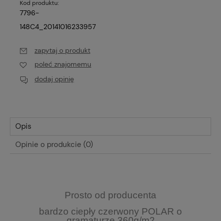
Kod produktu:
7796-
148C4_20141016233957
zapytaj o produkt
poleć znajomemu
dodaj opinię
Opis
Opinie o produkcie (0)
Prosto od producenta
bardzo ciepły czerwony POLAR o
gramaturze 360g/m2