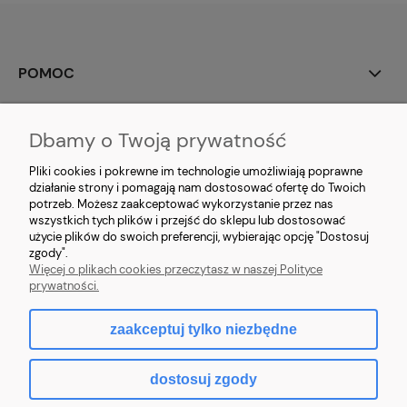
POMOC
DOSTAWA
Dbamy o Twoją prywatność
O FIRMIE
Pliki cookies i pokrewne im technologie umożliwiają poprawne
działanie strony i pomagają nam dostosować ofertę do Twoich
potrzeb. Możesz zaakceptować wykorzystanie przez nas
MOJE KONTO
wszystkich tych plików i przejść do sklepu lub dostosować
użycie plików do swoich preferencji, wybierając opcję "Dostosuj
NAWIGACJA
zgody".
Więcej o plikach cookies przeczytasz w naszej Polityce
prywatności.
zaakceptuj tylko niezbędne
pokaż pełną wersję strony
dostosuj zgody
Sklep internetowy Shoper.pl