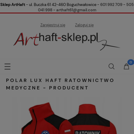
Sklep ArtHaft
- ul. Buczka 61 42-460 Boguchwałowice -
601 992 709
-
505
041 998
-
arthaft61@gmail.com
Zarejestruj się
Zaloguj się
POLAR LUX HAFT RATOWNICTWO
MEDYCZNE - PRODUCENT