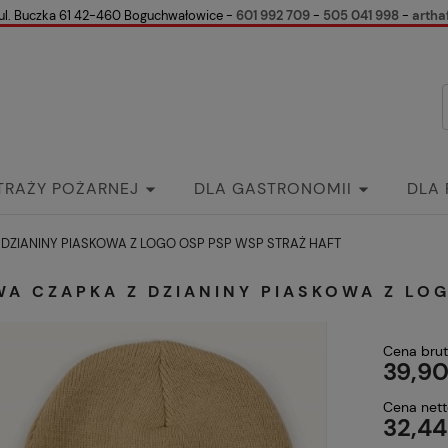
ul. Buczka 61 42-460 Boguchwałowice -
601 992 709
-
505 041 998
-
artha
TRAŻY POŻARNEJ
DLA GASTRONOMII
DLA
k
Kontakt
Wspólnie przeciw Białaczce
Gale
DZIANINY PIASKOWA Z LOGO OSP PSP WSP STRAŻ HAFT
WA CZAPKA Z DZIANINY PIASKOWA Z LO
Cena brut
39,90
Cena nett
32,44