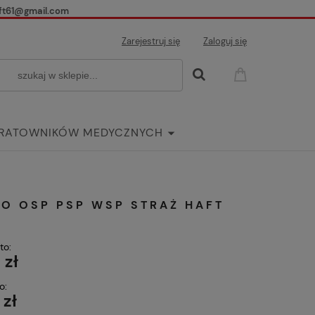
ft61@gmail.com
Zarejestruj się
Zaloguj się
 RATOWNIKÓW MEDYCZNYCH
ria
GO OSP PSP WSP STRAŻ HAFT
to:
 zł
o:
 zł