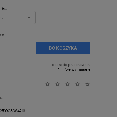
tu::
szt.
DO KOSZYKA
dodaj do przechowalni
*
- Pole wymagane
tu:
251003094216