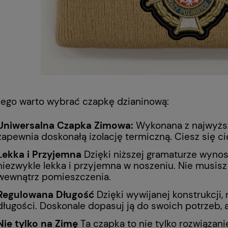
HIT BLUZA KUCHARSKA
TENCEL Bluza kucharska
e Chef Producent
NOWOCZESNA KLASYCZNY
KRÓJ - IKAR
Do koszyka
Do koszyk
ł
170,00 zł
zego warto wybrać czapkę dzianinową:
Uniwersalna Czapka Zimowa:
Wykonana z najwyższ
zapewnia doskonałą izolację termiczną. Ciesz się c
Lekka i Przyjemna
Dzięki niższej gramaturze wynos
niezwykle lekka i przyjemna w noszeniu. Nie musisz 
wewnątrz pomieszczenia.
Regulowana Długość
Dzięki wywijanej konstrukcji,
długości. Doskonale dopasuj ją do swoich potrzeb, a
Nie tylko na Zimę
Ta czapka to nie tylko rozwiązani