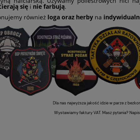
yną hafciarską. Używamy poliestrowych nici naj
ierają się
i
nie farbują
.
nujemy również
loga oraz herby
na
indywidualne
Dla nas najwyższa jakość idzie w parze z bezk
Wystawiamy faktury VAT. Masz pytania? Napis