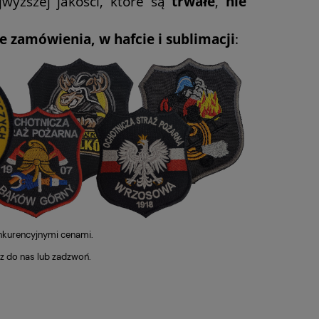
wyższej jakości, które są
trwałe
,
nie
 zamówienia, w hafcie i sublimacji
:
onkurencyjnymi cenami.
z do nas lub zadzwoń.