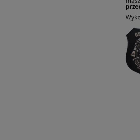
masz
przec
Wyko