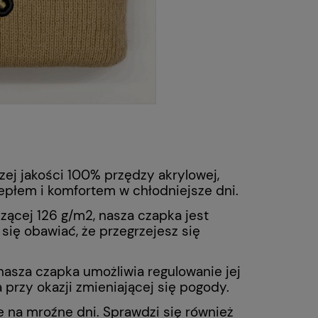
Polar granatowy strażacki STRAŻ
OSP ODBLASKI
a
Do koszyka
204,00 zł
ej jakości 100% przędzy akrylowej,
iepłem i komfortem w chłodniejsze dni.
zącej 126 g/m2, nasza czapka jest
się obawiać, że przegrzejesz się
 nasza czapka umożliwia regulowanie jej
 przy okazji zmieniającej się pogody.
e na mroźne dni. Sprawdzi się również