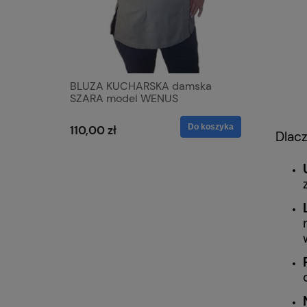
+ CZAPKA
BLUZA KUCHARSKA damska
nowość 
SZARA model WENUS
Executiv
y
TENCEL
Do koszyka
Do koszyka
110,00 zł
129,00 z
Dlac