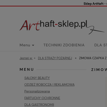
Sklep ArtHaft
- 
Menu
TECHNIKI ZDOBIENIA
DLA S
Koszty wysyłki
Dane firmy
Faceboo
Jesteś w:
»
DLA STRAŻY POŻARNEJ
»
ZIMOWA CZAPKA Z 
MENU
ZIMO
SALONY BEAUTY
ODZIEŻ ROBOCZA I REKLAMOWA
Personalizowana
FARTUCHY OCHRONNE
DLA GASTRONOMII